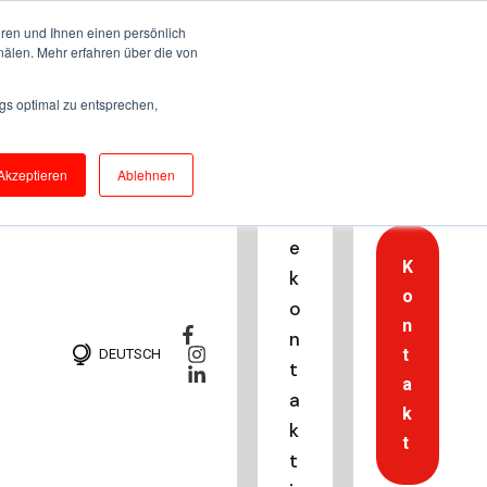
ren und Ihnen einen persönlich
nälen. Mehr erfahren über die von
H
gs optimal zu entsprechen,
o
t
Akzeptieren
Ablehnen
li
n
e
K
k
o
o
n
n
t
DEUTSCH
t
a
a
k
k
t
t