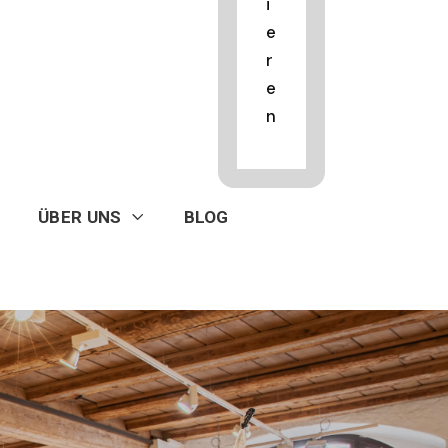
i
e
r
e
n
ÜBER UNS
BLOG