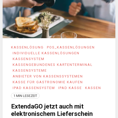
KASSENLÖSUNG
POS_KASSENLÖSUNGEN
INDIVIDUELLE KASSENLÖSUNGEN
KASSENSYSTEM
KASSENGEBUNDENES KARTENTERMINAL
KASSENSYSTEME
ANBIETER VON KASSENSSYSTEMEN
KASSE FÜR GASTRONOMIE KAUFEN
IPAD KASSENSYSTEM
IPAD KASSE
KASSEN
1 MIN LESEZEIT
ExtendaGO jetzt auch mit
elektronischem Lieferschein