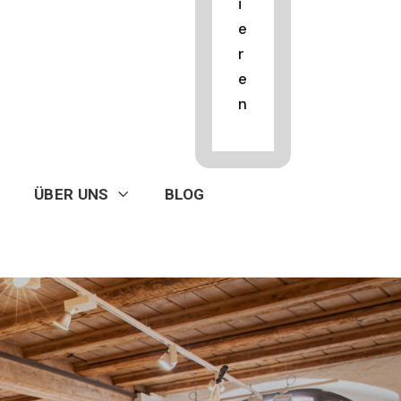
i
e
r
e
n
ÜBER UNS
BLOG