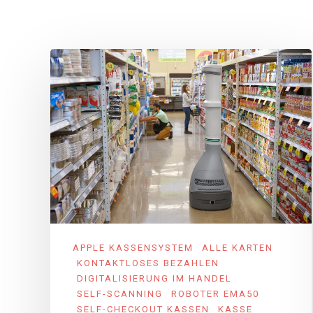
APPLE KASSENSYSTEM
ALLE KARTEN
KONTAKTLOSES BEZAHLEN
DIGITALISIERUNG IM HANDEL
SELF-SCANNING
ROBOTER EMA50
SELF-CHECKOUT KASSEN
KASSE