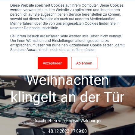
Diese Website speichert Cookies auf Ihrem Computer. Diese Cookies
werden verwendet, um Ihre Website zu optimieren und Ihnen einen
persönlich auf Sie zugeschnittenen Service bereitstellen zu können,
sowohl auf dieser Website als auch auf anderen Medienkanälen.
Mehr erfahren über die von uns eingesetzten Cookies finden Sie in
unserer Datenschutzrichtlinie.
Bei Ihrem Besuch auf unserer Seite werden Ihre Daten nicht verfolgt.
Um Ihren Wünschen und Einstellungen allerdings optimal zu
entsprechen, müssen wir nur einen klitzekleinen Cookie setzen, damit
Weihnachten
Hektik
Dezember
Sie diese Auswahl nicht noch einmal treffen müssen.
Stress
IT-Infrastruktur
Akzeptieren
Ablehnen
Weihnachten
klingelt an der Tür
Geschrieben von
Rayyan Waldburger
18.12.2023 17:09:00