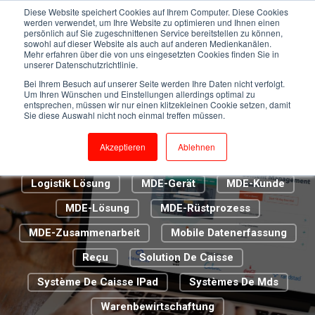
Kassensystem
Cloud Caisse
Diese Website speichert Cookies auf Ihrem Computer. Diese Cookies
werden verwendet, um Ihre Website zu optimieren und Ihnen einen
persönlich auf Sie zugeschnittenen Service bereitstellen zu können,
Digitalisierung 2.0
Digitalisierung Im Handel
sowohl auf dieser Website als auch auf anderen Medienkanälen.
Mehr erfahren über die von uns eingesetzten Cookies finden Sie in
ERP-Lösung
Euro CIS
unserer Datenschutzrichtlinie.
Bei Ihrem Besuch auf unserer Seite werden Ihre Daten nicht verfolgt.
Euroshop Düsseldorf
Um Ihren Wünschen und Einstellungen allerdings optimal zu
entsprechen, müssen wir nur einen klitzekleinen Cookie setzen, damit
Genossenschaft Metzgermeister St. Gallen
Sie diese Auswahl nicht noch einmal treffen müssen.
Handel
IT-Infrastruktur
IT-Support
Akzeptieren
Ablehnen
Kassenbon
Kundenbetreuer
La Caisse
Logistik Lösung
MDE-Gerät
MDE-Kunde
MDE-Lösung
MDE-Rüstprozess
MDE-Zusammenarbeit
Mobile Datenerfassung
Reçu
Solution De Caisse
Système De Caisse IPad
Systèmes De Mds
Warenbewirtschaftung