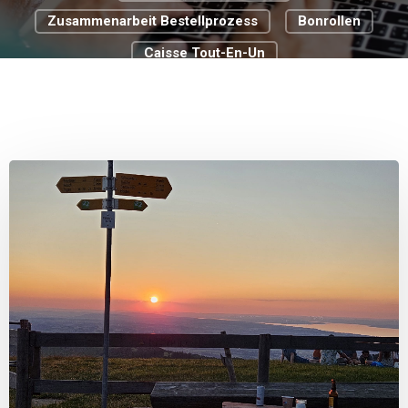
Zusammenarbeit Bestellprozess
Bonrollen
Caisse Tout-En-Un
Cloud Basierte Kassensysteme
Commerce De Détail
Digitale Transformation
Digitalisierungsstrategie
Food Truck
Passer À La Caisse Pour La Gastronomie