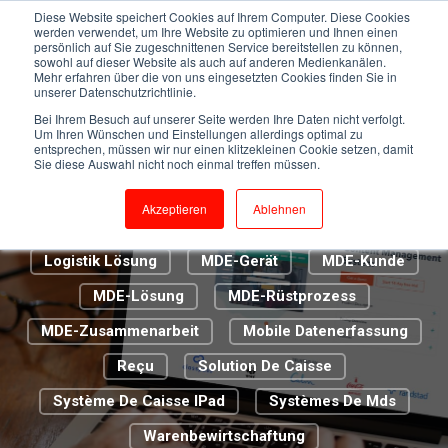
Kassensystem
Cloud Caisse
Diese Website speichert Cookies auf Ihrem Computer. Diese Cookies
werden verwendet, um Ihre Website zu optimieren und Ihnen einen
persönlich auf Sie zugeschnittenen Service bereitstellen zu können,
Digitalisierung 2.0
Digitalisierung Im Handel
sowohl auf dieser Website als auch auf anderen Medienkanälen.
Mehr erfahren über die von uns eingesetzten Cookies finden Sie in
ERP-Lösung
Euro CIS
unserer Datenschutzrichtlinie.
Bei Ihrem Besuch auf unserer Seite werden Ihre Daten nicht verfolgt.
Euroshop Düsseldorf
Um Ihren Wünschen und Einstellungen allerdings optimal zu
entsprechen, müssen wir nur einen klitzekleinen Cookie setzen, damit
Genossenschaft Metzgermeister St. Gallen
Sie diese Auswahl nicht noch einmal treffen müssen.
Handel
IT-Infrastruktur
IT-Support
Akzeptieren
Ablehnen
Kassenbon
Kundenbetreuer
La Caisse
Logistik Lösung
MDE-Gerät
MDE-Kunde
MDE-Lösung
MDE-Rüstprozess
MDE-Zusammenarbeit
Mobile Datenerfassung
Reçu
Solution De Caisse
Système De Caisse IPad
Systèmes De Mds
Warenbewirtschaftung