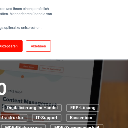
ren und Ihnen einen persönlich
nälen. Mehr erfahren über die von
Kontakt
FRANÇAIS - SUISSE
gs optimal zu entsprechen,
Akzeptieren
Ablehnen
0
Digitalisierung Im Handel
ERP-Lösung
Infrastruktur
IT-Support
Kassenbon
MDE-Rüstprozess
MDE-Zusammenarbeit