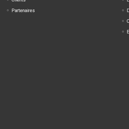
Partenaires
C
E