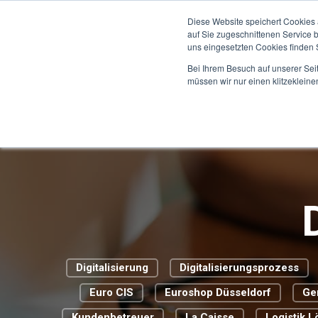
Diese Website speichert Cookies 
auf Sie zugeschnittenen Service 
uns eingesetzten Cookies finden S
Bei Ihrem Besuch auf unserer Sei
müssen wir nur einen klitzekleine
Digitalisierung
Digitalisierungsprozess
Euro CIS
Euroshop Düsseldorf
Ge
Kundenbetreuer
La Caisse
Logistik 