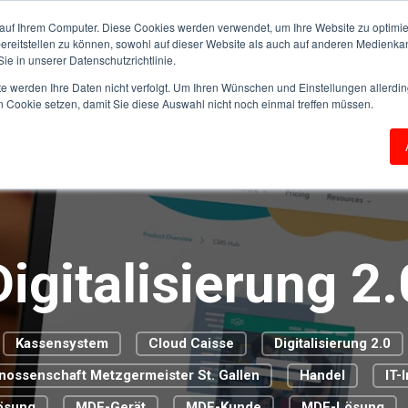
auf Ihrem Computer. Diese Cookies werden verwendet, um Ihre Website zu optimie
bereitstellen zu können, sowohl auf dieser Website als auch auf anderen Medienka
ie in unserer Datenschutzrichtlinie.
te werden Ihre Daten nicht verfolgt. Um Ihren Wünschen und Einstellungen allerdin
n Cookie setzen, damit Sie diese Auswahl nicht noch einmal treffen müssen.
CLIENTS ET PARTENAIRES
À PROPOS DE NOUS
Digitalisierung 2.
Kassensystem
Cloud Caisse
Digitalisierung 2.0
nossenschaft Metzgermeister St. Gallen
Handel
IT-
Lösung
MDE-Gerät
MDE-Kunde
MDE-Lösung