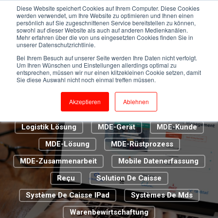
Kassensystem
Cloud Caisse
Diese Website speichert Cookies auf Ihrem Computer. Diese Cookies
werden verwendet, um Ihre Website zu optimieren und Ihnen einen
persönlich auf Sie zugeschnittenen Service bereitstellen zu können,
Digitalisierung 2.0
Digitalisierung Im Handel
sowohl auf dieser Website als auch auf anderen Medienkanälen.
Mehr erfahren über die von uns eingesetzten Cookies finden Sie in
ERP-Lösung
Euro CIS
unserer Datenschutzrichtlinie.
Bei Ihrem Besuch auf unserer Seite werden Ihre Daten nicht verfolgt.
Euroshop Düsseldorf
Um Ihren Wünschen und Einstellungen allerdings optimal zu
entsprechen, müssen wir nur einen klitzekleinen Cookie setzen, damit
Genossenschaft Metzgermeister St. Gallen
Sie diese Auswahl nicht noch einmal treffen müssen.
Handel
IT-Infrastruktur
IT-Support
Akzeptieren
Ablehnen
Kassenbon
Kundenbetreuer
La Caisse
Logistik Lösung
MDE-Gerät
MDE-Kunde
MDE-Lösung
MDE-Rüstprozess
MDE-Zusammenarbeit
Mobile Datenerfassung
Reçu
Solution De Caisse
Système De Caisse IPad
Systèmes De Mds
Warenbewirtschaftung