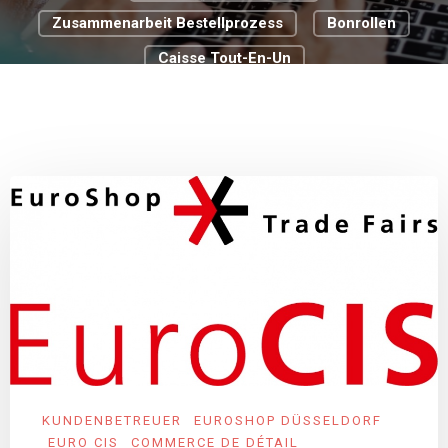
Zusammenarbeit Bestellprozess
Bonrollen
Caisse Tout-En-Un
Cloud Basierte Kassensysteme
Commerce De Détail
Digitale Transformation
Digitalisierungsstrategie
Food Truck
Passer À La Caisse Pour La Gastronomie
KUNDENBETREUER
EUROSHOP DÜSSELDORF
EURO CIS
COMMERCE DE DÉTAIL