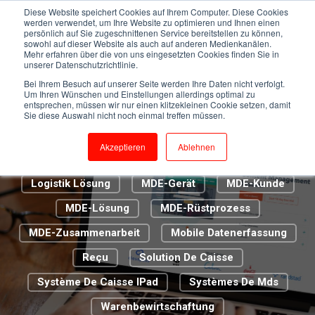
Kassensystem
Cloud Caisse
Diese Website speichert Cookies auf Ihrem Computer. Diese Cookies
werden verwendet, um Ihre Website zu optimieren und Ihnen einen
persönlich auf Sie zugeschnittenen Service bereitstellen zu können,
Digitalisierung 2.0
Digitalisierung Im Handel
sowohl auf dieser Website als auch auf anderen Medienkanälen.
Mehr erfahren über die von uns eingesetzten Cookies finden Sie in
ERP-Lösung
Euro CIS
unserer Datenschutzrichtlinie.
Bei Ihrem Besuch auf unserer Seite werden Ihre Daten nicht verfolgt.
Euroshop Düsseldorf
Um Ihren Wünschen und Einstellungen allerdings optimal zu
entsprechen, müssen wir nur einen klitzekleinen Cookie setzen, damit
Genossenschaft Metzgermeister St. Gallen
Sie diese Auswahl nicht noch einmal treffen müssen.
Handel
IT-Infrastruktur
IT-Support
Akzeptieren
Ablehnen
Kassenbon
Kundenbetreuer
La Caisse
Logistik Lösung
MDE-Gerät
MDE-Kunde
MDE-Lösung
MDE-Rüstprozess
MDE-Zusammenarbeit
Mobile Datenerfassung
Reçu
Solution De Caisse
Système De Caisse IPad
Systèmes De Mds
Warenbewirtschaftung