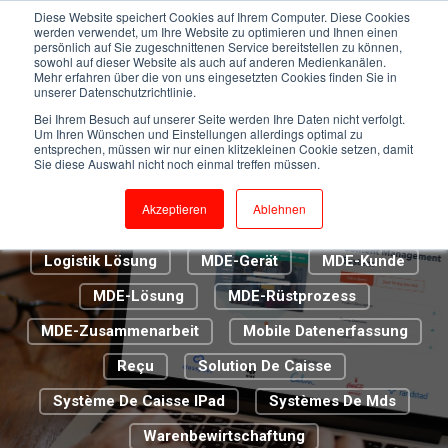
Kassensystem
Cloud Caisse
Diese Website speichert Cookies auf Ihrem Computer. Diese Cookies
werden verwendet, um Ihre Website zu optimieren und Ihnen einen
persönlich auf Sie zugeschnittenen Service bereitstellen zu können,
Digitalisierung 2.0
Digitalisierung Im Handel
sowohl auf dieser Website als auch auf anderen Medienkanälen.
Mehr erfahren über die von uns eingesetzten Cookies finden Sie in
ERP-Lösung
Euro CIS
unserer Datenschutzrichtlinie.
Bei Ihrem Besuch auf unserer Seite werden Ihre Daten nicht verfolgt.
Euroshop Düsseldorf
Um Ihren Wünschen und Einstellungen allerdings optimal zu
entsprechen, müssen wir nur einen klitzekleinen Cookie setzen, damit
Genossenschaft Metzgermeister St. Gallen
Sie diese Auswahl nicht noch einmal treffen müssen.
Handel
IT-Infrastruktur
IT-Support
Akzeptieren
Ablehnen
Kassenbon
Kundenbetreuer
La Caisse
Logistik Lösung
MDE-Gerät
MDE-Kunde
MDE-Lösung
MDE-Rüstprozess
MDE-Zusammenarbeit
Mobile Datenerfassung
Reçu
Solution De Caisse
Système De Caisse IPad
Systèmes De Mds
Warenbewirtschaftung