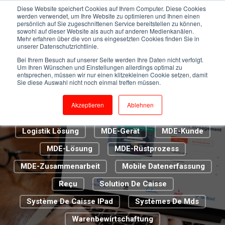
Kassensystem
Cloud Caisse
Diese Website speichert Cookies auf Ihrem Computer. Diese Cookies
werden verwendet, um Ihre Website zu optimieren und Ihnen einen
persönlich auf Sie zugeschnittenen Service bereitstellen zu können,
Digitalisierung 2.0
Digitalisierung Im Handel
sowohl auf dieser Website als auch auf anderen Medienkanälen.
Mehr erfahren über die von uns eingesetzten Cookies finden Sie in
ERP-Lösung
Euro CIS
unserer Datenschutzrichtlinie.
Bei Ihrem Besuch auf unserer Seite werden Ihre Daten nicht verfolgt.
Euroshop Düsseldorf
Um Ihren Wünschen und Einstellungen allerdings optimal zu
entsprechen, müssen wir nur einen klitzekleinen Cookie setzen, damit
Genossenschaft Metzgermeister St. Gallen
Sie diese Auswahl nicht noch einmal treffen müssen.
Handel
IT-Infrastruktur
IT-Support
Akzeptieren
Ablehnen
Kassenbon
Kundenbetreuer
La Caisse
Logistik Lösung
MDE-Gerät
MDE-Kunde
MDE-Lösung
MDE-Rüstprozess
MDE-Zusammenarbeit
Mobile Datenerfassung
Reçu
Solution De Caisse
Système De Caisse IPad
Systèmes De Mds
Warenbewirtschaftung