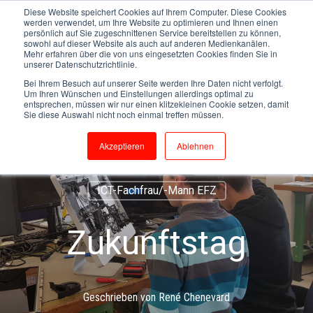
Diese Website speichert Cookies auf Ihrem Computer. Diese Cookies
werden verwendet, um Ihre Website zu optimieren und Ihnen einen
persönlich auf Sie zugeschnittenen Service bereitstellen zu können,
sowohl auf dieser Website als auch auf anderen Medienkanälen.
Mehr erfahren über die von uns eingesetzten Cookies finden Sie in
unserer Datenschutzrichtlinie.
Bei Ihrem Besuch auf unserer Seite werden Ihre Daten nicht verfolgt.
Um Ihren Wünschen und Einstellungen allerdings optimal zu
entsprechen, müssen wir nur einen klitzekleinen Cookie setzen, damit
Lehrling Nexgen AG
Betriebsinformatik
Sie diese Auswahl nicht noch einmal treffen müssen.
Lehrling ICT-Fachmann
Zukunft Nexgen
Akzeptieren
Ablehnen
Betriebsinformatiker/in
Zukunfstag
ICT-Fachfrau/-Mann EFZ
Zukunftstag
Geschrieben von
René Chenevard