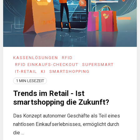
KASSENLÖSUNGEN
RFID
RFID EINKAUFS-CHECKOUT
SUPERSMART
IT-RETAIL
KI
SMARTSHOPPING
1 MIN LESEZEIT
Trends im Retail - Ist
smartshopping die Zukunft?
Das Konzept autonomer Geschäfte als Teil eines
nahtlosen Einkaufserlebnisses, ermöglicht durch
die ...