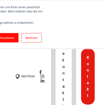
ren und Ihnen einen persönlich
nälen. Mehr erfahren über die von
H
gs optimal zu entsprechen,
o
t
Akzeptieren
Ablehnen
li
n
e
K
k
o
o
n
n
t
DEUTSCH
t
a
a
k
k
t
t