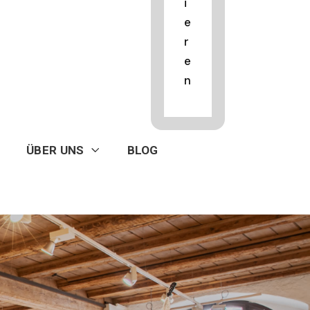
i
e
r
e
n
ÜBER UNS
BLOG