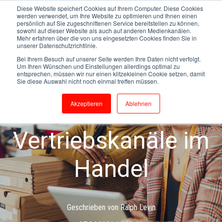
Diese Website speichert Cookies auf Ihrem Computer. Diese Cookies
werden verwendet, um Ihre Website zu optimieren und Ihnen einen
persönlich auf Sie zugeschnittenen Service bereitstellen zu können,
sowohl auf dieser Website als auch auf anderen Medienkanälen.
Mehr erfahren über die von uns eingesetzten Cookies finden Sie in
unserer Datenschutzrichtlinie.
Bei Ihrem Besuch auf unserer Seite werden Ihre Daten nicht verfolgt.
Um Ihren Wünschen und Einstellungen allerdings optimal zu
Cross-Channel
IT-Infrastruktur
entsprechen, müssen wir nur einen klitzekleinen Cookie setzen, damit
Sie diese Auswahl nicht noch einmal treffen müssen.
Omnichannel
Multichannel
No-Line-Commerce
Akzeptieren
Ablehnen
Vertriebskanäle im
Handel
Geschrieben von
Ralph Levin