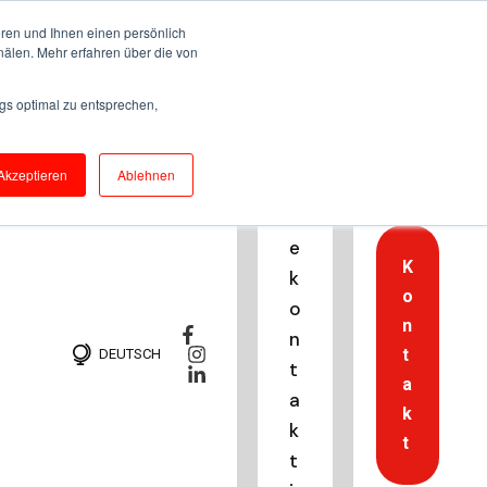
ren und Ihnen einen persönlich
nälen. Mehr erfahren über die von
H
gs optimal zu entsprechen,
o
t
Akzeptieren
Ablehnen
li
n
e
K
k
o
o
n
n
t
DEUTSCH
t
a
a
k
k
t
t