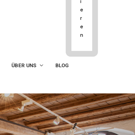
i
e
r
e
n
ÜBER UNS
BLOG