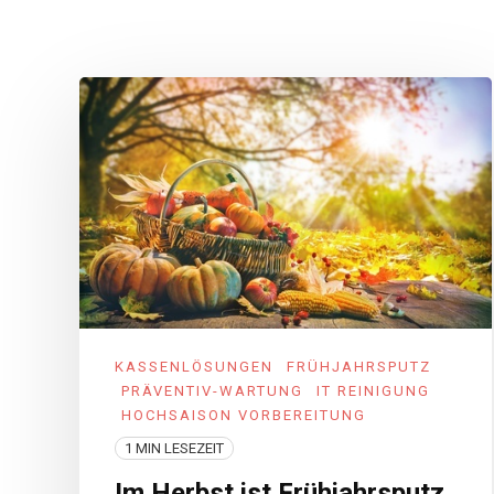
KASSENLÖSUNGEN
FRÜHJAHRSPUTZ
PRÄVENTIV-WARTUNG
IT REINIGUNG
HOCHSAISON VORBEREITUNG
1 MIN LESEZEIT
Im Herbst ist Frühjahrsputz