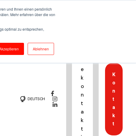
ren und Ihnen einen persönlich
nälen. Mehr erfahren über die von
H
gs optimal zu entsprechen,
o
t
Akzeptieren
Ablehnen
li
n
e
K
k
o
o
n
n
t
DEUTSCH
t
a
a
k
k
t
t