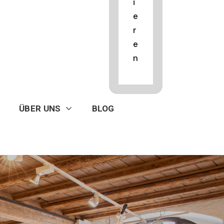
i
e
r
e
n
ÜBER UNS
BLOG