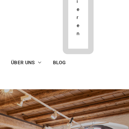
i
e
r
e
n
ÜBER UNS
BLOG