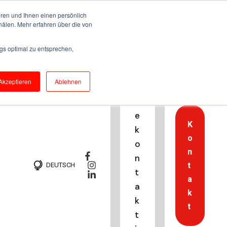
ren und Ihnen einen persönlich
nälen. Mehr erfahren über die von
H
gs optimal zu entsprechen,
o
t
Akzeptieren
Ablehnen
li
n
e
K
k
o
o
n
n
t
DEUTSCH
t
a
a
k
k
t
t