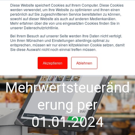
Diese Website speichert Cookies auf Ihrem Computer. Diese Cookies
werden verwendet, um Ihre Website zu optimieren und Ihnen einen
persönlich auf Sie zugeschnittenen Service bereitstellen zu können,
sowohl auf dieser Website als auch auf anderen Medienkanälen.
Kunden Mit TCPOS Kassensystemen
Mehr erfahren über die von uns eingesetzten Cookies finden Sie in
unserer Datenschutzrichtlinie.
Mehrwertsteuer
Bei Ihrem Besuch auf unserer Seite werden Ihre Daten nicht verfolgt.
Um Ihren Wünschen und Einstellungen allerdings optimal zu
Anpassung Der Mehrwertsteuer
TCPOS
entsprechen, müssen wir nur einen klitzekleinen Cookie setzen, damit
Sie diese Auswahl nicht noch einmal treffen müssen.
Kassensysteme
Akzeptieren
Ablehnen
XTouch TCPOS-Kassensystem
ExtendaGO
Mehrwertsteueränd
erung per
01.01.2024