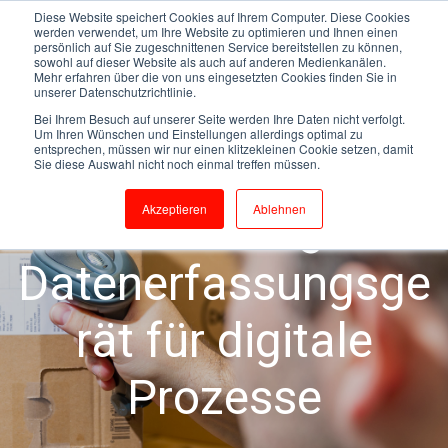
Diese Website speichert Cookies auf Ihrem Computer. Diese Cookies
werden verwendet, um Ihre Website zu optimieren und Ihnen einen
persönlich auf Sie zugeschnittenen Service bereitstellen zu können,
sowohl auf dieser Website als auch auf anderen Medienkanälen.
Mehr erfahren über die von uns eingesetzten Cookies finden Sie in
MDE-Lösungen
MDE
MDE-Lösung
unserer Datenschutzrichtlinie.
SSCC-Code
GS1 Application Identifier
Bei Ihrem Besuch auf unserer Seite werden Ihre Daten nicht verfolgt.
Um Ihren Wünschen und Einstellungen allerdings optimal zu
entsprechen, müssen wir nur einen klitzekleinen Cookie setzen, damit
GS1
EAN128-Strichcodes
Sie diese Auswahl nicht noch einmal treffen müssen.
Das richtige
Akzeptieren
Ablehnen
Datenerfassungsge
rät für digitale
Prozesse