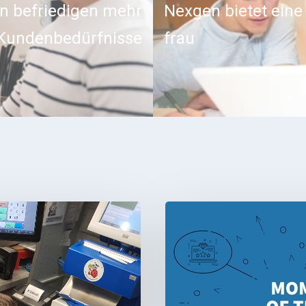
n befriedigen mehr
Nexgen bietet eine
Kundenbedürfnisse
frau