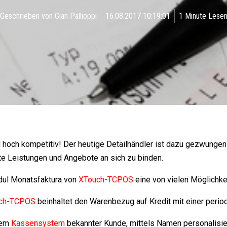
Geschrieben von
Gian Pallioppi
16.08.2017 10:19:01
1 Minute Lese
d hoch kompetitiv! Der heutige Detailhändler ist dazu gezwung
te Leistungen und Angebote an sich zu binden.
dul Monatsfaktura von
XTouch-TCPOS
eine von vielen Möglichkei
ch-TCPOS
beinhaltet den Warenbezug auf Kredit mit einer perio
 dem
Kassensystem
bekannter Kunde, mittels Namen personalisie